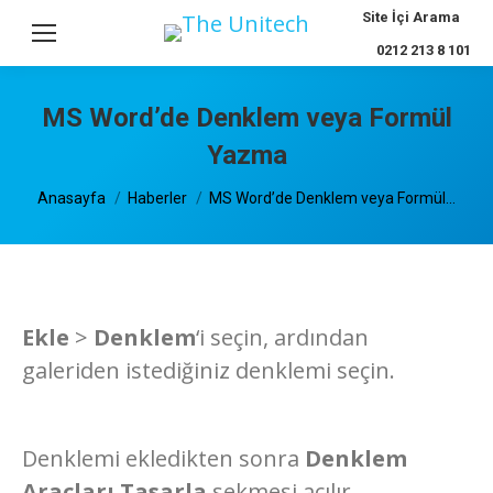
Search:
Site İçi Arama
0212 213 8 101
MS Word’de Denklem veya Formül
Yazma
You are here:
Anasayfa
Haberler
MS Word’de Denklem veya Formül…
Ekle
>
Denklem
‘i seçin, ardından
galeriden istediğiniz denklemi seçin.
Denklemi ekledikten sonra
Denklem
Araçları Tasarla
sekmesi açılır,